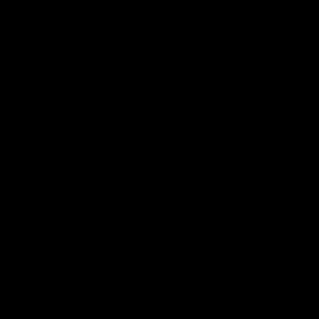
小红书
购买支持
产品一览
附近门店
预约进店