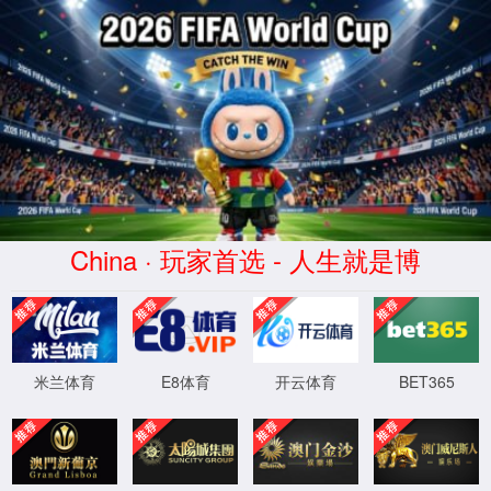
中国·3522浦京集团vip(股份有
限公司)-品牌企业
首页
浴潮新品
智能座便器
休闲产品
全卫定制
标准浴室柜
陶瓷
五金
淋浴房