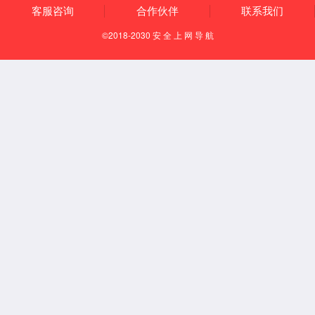
走进3522浦京集团vip
INTO THE SSWW
联系我们
售后服务
售后标准
附近门店
线上授权门店
CONTACT US
联系我们
地址
3522浦京集团vip营销总部
广东省佛山市禅城区季华西路中国陶瓷产业总部基地东区A01幢
广东3522浦京集团vip智能卫浴有限公司
佛山市三水区芦苞镇三水大道北553号
电话