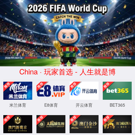
中国·3522浦京集团vip(股份有
限公司)-品牌企业
浴潮新品
智能座便器
休闲产品
全卫定制
标准浴室柜
陶瓷
五金
淋浴房
全卫定制
关于3522浦京集团vip
品牌简介