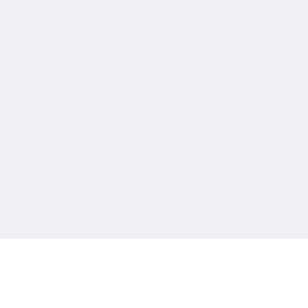
官方微博
小红书